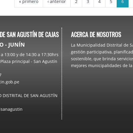
« primero
‹ anterior
2
3
4
5
6
 DE SAN AGUSTÍN DE CAJAS
ACERCA DE NOSOTROS
 - JUNÍN
La Municipalidad Distrital de 
gestión participativa, planifi
a 13:00 y de 14:30 a 17:30hrs
sostenible, que brinda servici
Plaza principal - San Agustín
mejores municipalidades de l
7
n.gob.pe
 DISTRITAL DE SAN AGUSTÍN
sanagustin