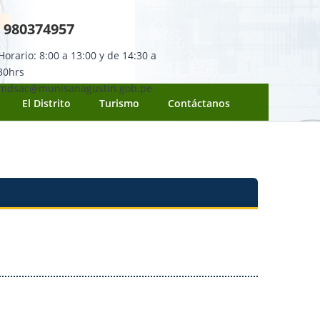
980374957
orario: 8:00 a 13:00 y de 14:30 a
30hrs
mdsac@munisanagustin.gob.pe
El Distrito
Turismo
Contáctanos