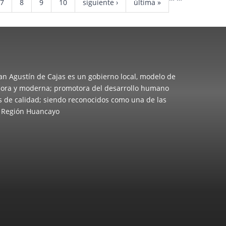
7
8
9
10
siguiente ›
última »
San Agustín de Cajas es un gobierno local, modelo de
cadora y moderna; promotora del desarrollo humano
os de calidad; siendo reconocidos como una de las
a Región Huancayo