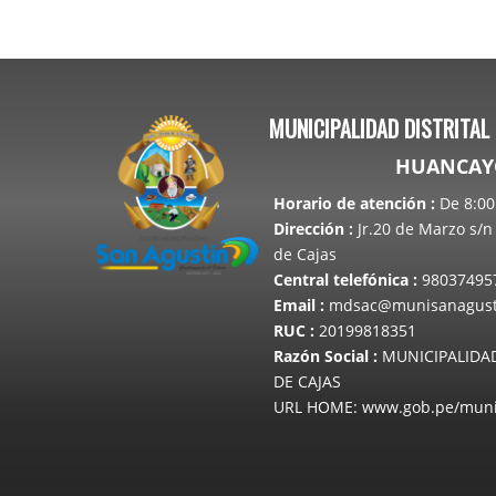
MUNICIPALIDAD DISTRITAL
HUANCAYO
Horario de atención
:
De 8:00 
Dirección
:
Jr.20 de Marzo s/n 
de Cajas
Central telefónica
:
98037495
Email
:
mdsac@munisanagusti
RUC
:
20199818351
Razón Social
:
MUNICIPALIDAD
DE CAJAS
URL HOME: www.gob.pe/muni