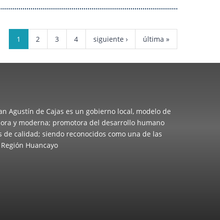
1
2
3
4
siguiente ›
última »
San Agustín de Cajas es un gobierno local, modelo de
cadora y moderna; promotora del desarrollo humano
os de calidad; siendo reconocidos como una de las
a Región Huancayo