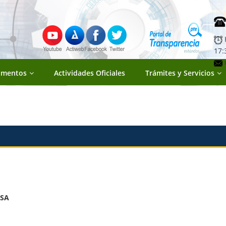
H
17:
umentos
Actividades Oficiales
Trámites y Servicios
DSA