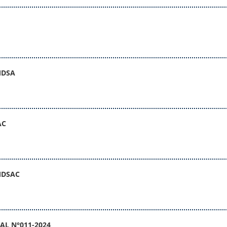
MDSA
AC
MDSAC
L N°011-2024