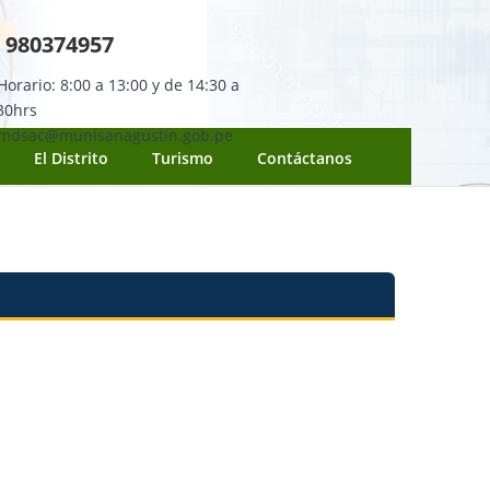
980374957
orario: 8:00 a 13:00 y de 14:30 a
30hrs
mdsac@munisanagustin.gob.pe
El Distrito
Turismo
Contáctanos