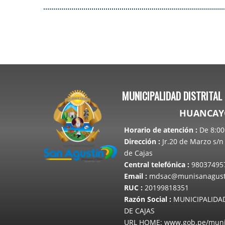
PÁGINAS
MUNICIPALIDAD DISTRITAL
HUANCAYO
Horario de atención
:
De 8:00 
Dirección
:
Jr.20 de Marzo s/n 
de Cajas
Central telefónica
:
98037495
Email
:
mdsac@munisanagusti
RUC
:
20199818351
Razón Social
:
MUNICIPALIDAD
DE CAJAS
URL HOME: www.gob.pe/muni