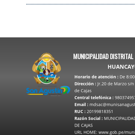
PÁGINAS
MUNICIPALIDAD DISTRITAL
HUANCAYO
Horario de atención
:
De 8:00 
Dirección
:
Jr.20 de Marzo s/n 
de Cajas
Central telefónica
:
98037495
Email
:
mdsac@munisanagusti
RUC
:
20199818351
Razón Social
:
MUNICIPALIDAD
DE CAJAS
URL HOME: www.gob.pe/muni