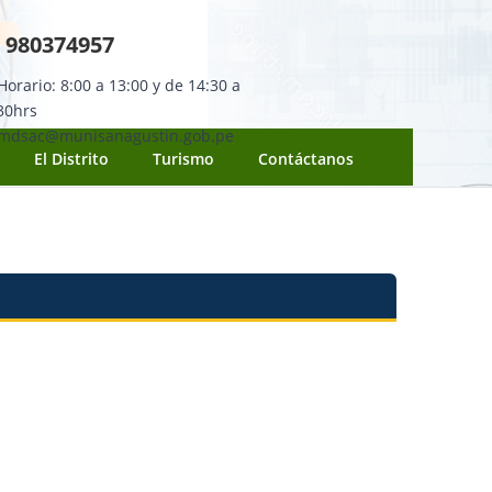
980374957
orario: 8:00 a 13:00 y de 14:30 a
30hrs
mdsac@munisanagustin.gob.pe
El Distrito
Turismo
Contáctanos