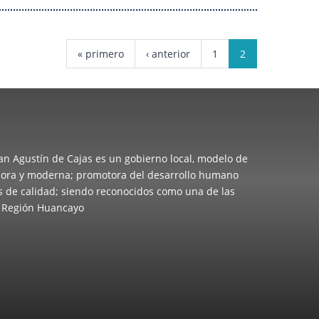
« primero
‹ anterior
1
2
San Agustín de Cajas es un gobierno local, modelo de
cadora y moderna; promotora del desarrollo humano
os de calidad; siendo reconocidos como una de las
a Región Huancayo